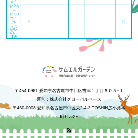
日）
10:00
～
16:00
土・
祝
✕
〇
日・
学校
のお
休み
〒454-0981 愛知県名古屋市中川区吉津１丁目６０５−１
運営：株式会社グローバルベース
〒460-0008 愛知県名古屋市中区栄2-4-3 TOSHIN広小路本
町ビル2F