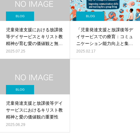
BLOG
BLOG
児童発達支援における放課後
「児童発達支援と放課後等デ
等デイサービスとキリスト教
イサービスでの療育：コミュ
精神が育む愛の価値観と無限
ニケーション能力向上と集団
の可能性
生活への適応訓練」
2025.07.25
2025.02.17
BLOG
児童発達支援と放課後等デイ
サービスにおけるキリスト教
精神と愛の価値観の重要性
2025.06.29