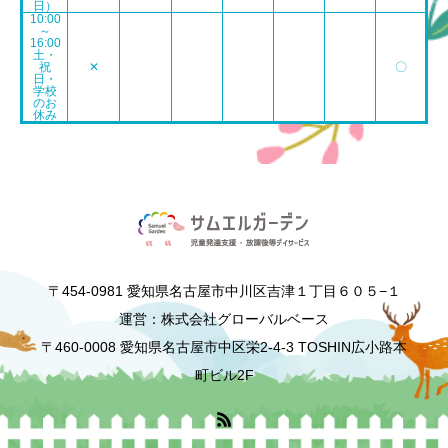
日）
10:00
～
16:00
土・
祝
✕
〇
日・
学校
のお
休み
〒454-0981 愛知県名古屋市中川区吉津１丁目６０５−１
運営：株式会社グローバルベース
〒460-0008 愛知県名古屋市中区栄2-4-3 TOSHIN広小路本
町ビル2F