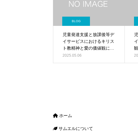
BLOG
児童発達支援と放課後等デ
イサービスにおけるキリス
ト教精神と愛の価値観によ
る無限の可能性
2025.05.06
20
ホーム
サムエルについて