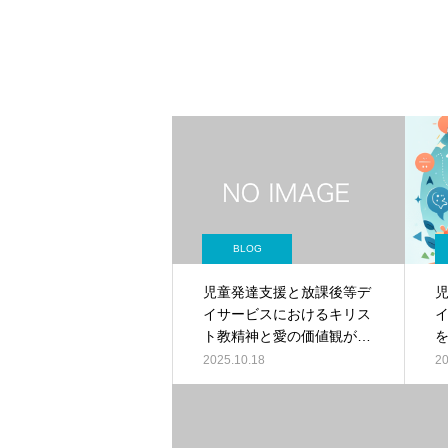
BLOG
児童発達支援と放課後等デ
イサービスにおけるキリス
ト教精神と愛の価値観が育
む無限の可能性
2025.10.18
20