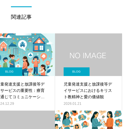
関連記事
BLOG
BLOG
児童発達支援と放課後等デ
児童発達支援と放課後等デ
イサービスの重要性：療育
イサービスにおけるキリス
を通じてコミュニケーショ
ト教精神と愛の価値観
ン能力を向上させる方法
24.12.29
2026.01.21