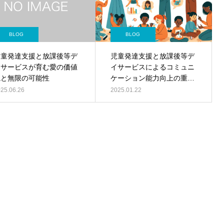
BLOG
BLOG
児童発達支援と放課後等デ
児童発達支援と放課後等デ
イサービスが育む愛の価値
イサービスによるコミュニ
観と無限の可能性
ケーション能力向上の重要
性
25.06.26
2025.01.22