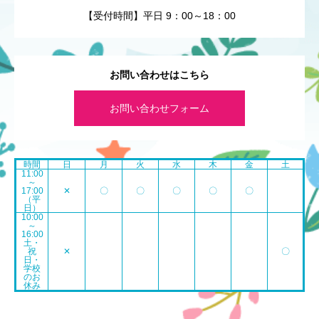
【受付時間】平日 9：00～18：00
お問い合わせはこちら
お問い合わせフォーム
時間
日
月
火
水
木
金
土
11:00
～
17:00
✕
〇
〇
〇
〇
〇
（平
日）
10:00
～
16:00
土・
祝
✕
〇
日・
学校
のお
休み