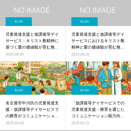
BLOG
BLOG
児童発達支援と放課後等デイ
児童発達支援と放課後等デイ
サービス：キリスト教精神に
サービスにおけるキリスト教
基づく愛の価値観が育む無限
精神と愛の価値観が育む無限
の可能性
の可能性
2025.06.04
2025.09.20
BLOG
BLOG
名古屋市中川区の児童発達支
「放課後等デイサービスでの
援・放課後等デイサービスで
児童発達支援：療育を通じた
の療育がコミュニケーション
コミュニケーション能力向上
能力向上と集団生活への適応
と集団生活への適応訓練」
2025.03.09
2025.02.11
訓練をサポート！