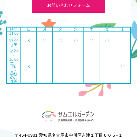
お問い合わせフォーム
時間
日
月
火
水
木
金
土
11:00
～
17:00
✕
〇
〇
〇
〇
〇
（平
日）
10:00
～
16:00
土・
祝
✕
〇
日・
学校
のお
休み
〒454-0981 愛知県名古屋市中川区吉津１丁目６０５−１