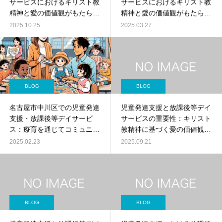
サービスにおけるキリスト教
サービスにおけるキリスト教
精神と愛の価値観がもたらす
精神と愛の価値観がもたらす
無限の可能性
無限の可能性
2025.10.25
2025.03.27
BLOG
BLOG
名古屋市中川区での児童発達
児童発達支援と放課後等デイ
支援・放課後等デイサービ
サービスの重要性：キリスト
ス：療育を通じてコミュニケ
教精神に基づく愛の価値観と
ーション能力と集団生活への
無限の可能性を育む
2025.02.23
2025.09.21
適応訓練を促進！
BLOG
BLOG