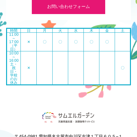
お問い合わせフォーム
時間
日
月
火
水
木
金
土
11:00
～
17:00
✕
〇
〇
〇
〇
〇
（平
日）
10:00
～
16:00
土・
祝
✕
〇
日・
学校
のお
休み
〒454-0981 愛知県名古屋市中川区吉津１丁目６０５−１