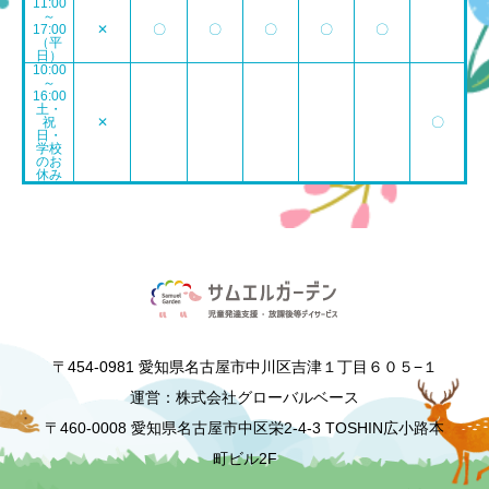
11:00
～
17:00
✕
〇
〇
〇
〇
〇
（平
日）
10:00
～
16:00
土・
祝
✕
〇
日・
学校
のお
休み
〒454-0981 愛知県名古屋市中川区吉津１丁目６０５−１
運営：株式会社グローバルベース
〒460-0008 愛知県名古屋市中区栄2-4-3 TOSHIN広小路本
町ビル2F