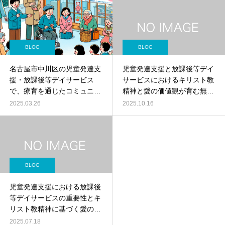
BLOG
BLOG
名古屋市中川区の児童発達支
児童発達支援と放課後等デイ
援・放課後等デイサービス
サービスにおけるキリスト教
で、療育を通じたコミュニケ
精神と愛の価値観が育む無限
ーション能力向上と集団生活
の可能性
2025.03.26
2025.10.16
への適応訓練
BLOG
児童発達支援における放課後
等デイサービスの重要性とキ
リスト教精神に基づく愛の価
値観
2025.07.18