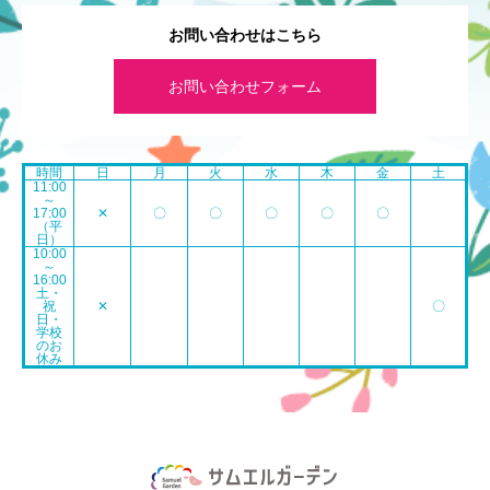
お問い合わせはこちら
お問い合わせフォーム
時間
日
月
火
水
木
金
土
11:00
～
17:00
✕
〇
〇
〇
〇
〇
（平
日）
10:00
～
16:00
土・
祝
✕
〇
日・
学校
のお
休み