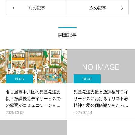
前の記事
次の記事
関連記事
BLOG
BLOG
名古屋市中川区の児童発達支
児童発達支援と放課後等デイ
援・放課後等デイサービスで
サービスにおけるキリスト教
の療育がコミュニケーション
精神と愛の価値観がもたらす
能力と集団生活適応をサポー
無限の可能性
2025.03.02
2025.07.14
ト！